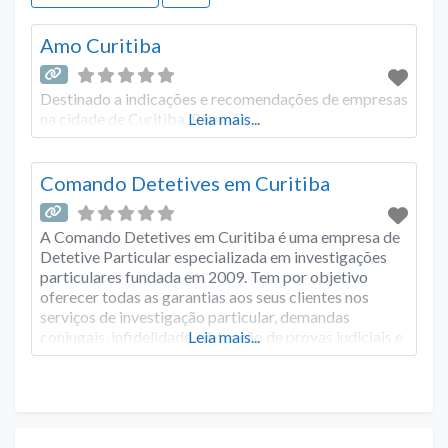
Amo Curitiba
Destinado a indicações e recomendações de empresas
na cidade de Curitiba, Paraná.
Leia mais...
Comando Detetives em Curitiba
A Comando Detetives em Curitiba é uma empresa de
Detetive Particular especializada em investigações
particulares fundada em 2009. Tem por objetivo
oferecer todas as garantias aos seus clientes nos
serviços de investigação particular, demandas
conjugais, infidelidade, obtenção de provas judiciais e
Leia mais...
localização de pessoas. Atualmente a empresa de
detetive em Curitiba também dispõe de sede fixa não
só na cidade