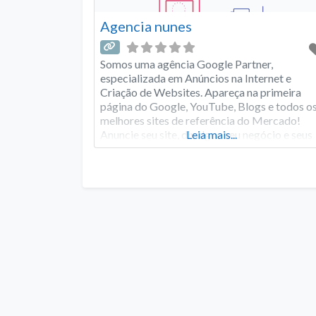
Agencia nunes
Somos uma agência Google Partner,
especializada em Anúncios na Internet e
Criação de Websites. Apareça na primeira
página do Google, YouTube, Blogs e todos o
melhores sites de referência do Mercado!
Anuncie seu site, divulgue seu negócio e seus
Leia mais...
serviços. Aumente suas vendas, exerça
liderança na sua região e no seu segmento!
Criamos o seu site personalizado e otimizad
e