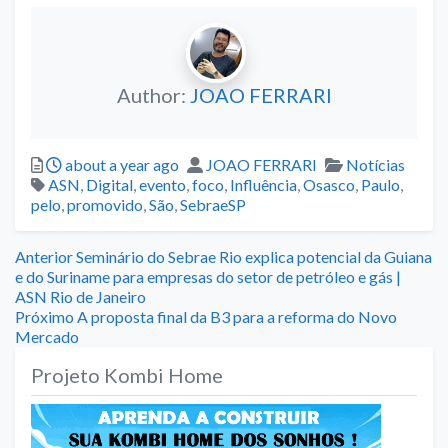
Author:
JOAO FERRARI
Posted
Author
Categories
about a year ago
JOAO FERRARI
Notícias
Tags
ASN
,
Digital
,
evento
,
foco
,
Influência
,
Osasco
,
Paulo
,
pelo
,
promovido
,
São
,
SebraeSP
Navegação
Previous
Anterior
Seminário do Sebrae Rio explica potencial da Guiana
post:
e do Suriname para empresas do setor de petróleo e gás |
de
ASN Rio de Janeiro
Next
Próximo
A proposta final da B3 para a reforma do Novo
Post
post:
Mercado
Projeto Kombi Home