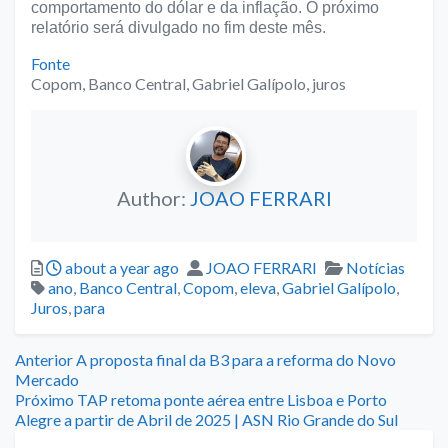
comportamento do dólar e da inflação. O próximo
relatório será divulgado no fim deste mês.
Fonte
Copom, Banco Central, Gabriel Galípolo, juros
Author:
JOAO FERRARI
Posted
Author
Categories
about a year ago
JOAO FERRARI
Notícias
Tags
ano
,
Banco Central
,
Copom
,
eleva
,
Gabriel Galípolo
,
Juros
,
para
Navegação
Previous
Anterior
A proposta final da B3 para a reforma do Novo
post:
Mercado
de
Next
Próximo
TAP retoma ponte aérea entre Lisboa e Porto
post:
Alegre a partir de Abril de 2025 | ASN Rio Grande do Sul
Post